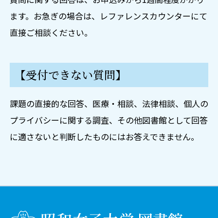
言語・文学
電子資料の利用について
著作権、引用・参考文献の書き方
ます。お急ぎの場合は、レファレンスカウンターにて
図書館紹介
文献複写依頼方法
複写代行・配送貸出サービス
直接ご相談ください。
本学契約データベース紹介
図書館概要
図書館展示案内
コレクション紹介
図書館展示一覧
デジタルアーカイブご利用案内
【受付できない質問】
図書館方針・規程類
過去の展示一覧
刊行物
課題の直接的な回答、医療・相談、法律相談、個人の
プライバシーに関する調査、その他図書館として回答
ニュース・イベント
に適さないと判断したものにはお答えできません。
ニュース
イベント