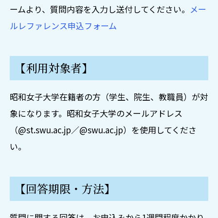
蔵書検索（OPAC）
学術関係リンク集
ームより、質問内容を入力し送付してください。
メー
総合検索
ルレファレンス申込フォーム
図書館・専門機関等
まとめて検索（旧統合検索）
学科別電子ジャーナル・データベース
出版・書店等
電子ジャーナル・データベース
日本語日本文学科
翻訳図書関係
電子書籍
学修支援
【利用対象者】
歴史文化学科
新聞
学術機関リポジトリ
国際教養学科・英語コミュニケーション学科・国際日本学
百科事典・用語集
CiNii Research
図書館ガイダンス・講習会
昭和女子大学在籍者の方（学生、院生、教職員）が対
科・国際学科
雑誌記事・学位論文
国立国会図書館サーチ
象になります。昭和女子大学のメールアドレス
ビジネスデザイン学科・会計ファイナンス学科
心理学
テンプル大学ジャパンキャンパス（TUJ）
レポート・論文作成ガイド
（@st.swu.ac.jp／@swu.ac.jp）を使用してくださ
心理学科
歴史・人物
世田谷6大学横断検索
福祉社会学科
資料の特徴と選び方
い。
地図・地誌関係
セルフラーニング
現代教養学科
論文・レポートの書き方
社会科学
情報収集をする前に
初等教育学科
口頭発表・プレゼンテーションの方法
自然科学
キャリア支援
【回答期限・方法】
資料別
環境デザイン学科
統計・社会調査
技術・工学・産業
蔵書検索の方法
健康デザイン学科・管理栄養学科・食安全マネジメント学
論文・レポート作成に役立つ参考リンク
芸術・美術・スポーツ
図書館について
図書館ツアー・利用案内
質問に関する回答は、お申込みから1週間程度かかり
科
文献管理ツール