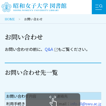
HOME
お問い合わせ
お問い合わせ
リンク
アクセス
文字拡大
白黒逆転
お問い合わせの前に、
Q&A
もご覧ください。
大学サイト
蔵書検索（OPAC）
まとめて検索
お問い合わせ先一覧
UP SHOWA
昭和女子大学図書館の所蔵を検索します
ICTサービス
高機能検索
雑誌検索
お問い合わせ内容
連絡先
利用手続き
Email：
info-ill@swu.ac.jp