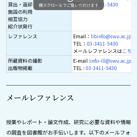
Menu
貸出・返却
TEL：
03-3411-5430
施設の利用
相互協力
紹介状発行
利用案内
レファレンス
Email：
libinfo@swu.ac.jp
TEL：
03-3411-5430
メールレファレンスは
こちら
利用案内
所蔵資料の撮影
E-mail :
info-ill@swu.ac.jp
開館カレンダー
出版物掲載
TEL :
03-3411-5430
本学学生・大学院生・教職員・研究員の方
フロアガイド
利用案内
図書館利用マナー
学外の方
マイライブラリについて
図書館Q&A
メールレファレンス
卒業生・退職教職員の方
TUJ・世田谷6大学のご利用
資料・情報検索
附属生・保護者の方
他大学の図書館のご利用
TUJ・世田谷6大学コンソーシアムの方
授業やレポート・論文作成、研究に必要な資料や情報
資料・情報検索
他大学・一般の方
の調査を図書館がお手伝いします。以下のメールフォ