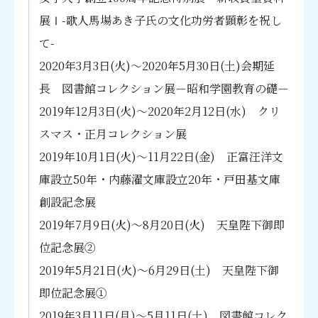
お問い合わせ
2026年3月25日(水)～5月27日(水) 図書館所蔵
資料展 昭和学園教育の礎 Ⅷ
展Ⅰ-歌人馬場あき子氏の文化功労者顕彰を祝し
て-
お問い合わせ
2020年3月3日(火)～2020年5月30日(土)会期延
長 図書館コレクション展－昭和学園教育の礎－
2019年12月3日(火)～2020年2月12日(水) クリ
スマス・正月コレクション展
2019年10月1日(火)～11月22日(金) 正富汪洋文
庫設立50年・内藤濯文庫設立20年・戸田基文庫
創設記念展
2019年7月9日(火)～8月20日(火) 天皇陛下御即
位記念展②
2019年5月21日(火)～6月29日(土) 天皇陛下御
即位記念展①
2019年3月11日(月)～5月11日(土) 図書館コレク