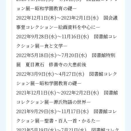
蔵書検索（OPAC）
学術関係リンク集
重資料展Ⅱ-昭和学園を築いた人々-
ョン展－昭和学園教育の礎－
総合検索
昭和女子大学創立100周年記念特別展・新収貴
2022年12月1日(木)～2023年2月1日(水) 国会議
図書館・専門機関等
重資料展Ⅲ-昭和学園と教育の発展に寄与した
まとめて検索（旧統合検索）
学科別電子ジャーナル・データベース
人々-
出版・書店等
事堂コレクション－絵画資料を中心に－
電子ジャーナル・データベース
昭和女子大学創立100周年記念特別展・新収資
日本語日本文学科
翻訳図書関係
2022年9月28日(水)～11月16日(水) 図書館コレ
電子書籍
料展Ⅳ-ベトナム関係コレクション-
学修支援
歴史文化学科
2021年3月9日(火)～2021年5月8日(土) 図書館
新聞
学術機関リポジトリ
クション展－食と文学－
コレクション展－昭和学園教育の礎－
国際教養学科・英語コミュニケーション学科・国際日本学
百科事典・用語集
CiNii Research
2022年5月18日(水)～7月20日(水) 図書館特別
2021年5月19日(水)～2021年7月21日(水) 図書
図書館ガイダンス・講習会
科・国際学科
雑誌記事・学位論文
国立国会図書館サーチ
館コレクション展－鏑木清方と近代作家－
展 夏目漱石 修善寺の大患前後
ビジネスデザイン学科・会計ファイナンス学科
2021年9月29日(水)～2021年11月17日(水) 図
心理学
テンプル大学ジャパンキャンパス（TUJ）
2022年3月9日(水)～4月27日(水) 図書館コレク
レポート・論文作成ガイド
書館コレクション展－聖書・百人一首・かるた
心理学科
歴史・人物
世田谷6大学横断検索
－
ション展－昭和学園教育の礎－
福祉社会学科
資料の特徴と選び方
地図・地誌関係
2021年12月1日(水)～2022年2月2日(水) 図書
セルフラーニング
2021年12月1日(水)～2022年2月2日(水) 図書館
館コレクション展－源氏物語の世界－
現代教養学科
論文・レポートの書き方
社会科学
コレクション展－源氏物語の世界－
2022年3月9日(水)～4月27日(水) 図書館コレ
情報収集をする前に
初等教育学科
口頭発表・プレゼンテーションの方法
自然科学
キャリア支援
クション展－昭和学園教育の礎－
2021年9月29日(水)～11月17日(水) 図書館コレ
資料別
環境デザイン学科
統計・社会調査
技術・工学・産業
2022年5月18日(水)～7月20日(水) 図書館特別
クション展－聖書・百人一首・かるた－
蔵書検索の方法
展 夏目漱石 修善寺の大患前後
健康デザイン学科・管理栄養学科・食安全マネジメント学
論文・レポート作成に役立つ参考リンク
芸術・美術・スポーツ
図書館について
2022年9月28日(水)～11月16日(水) 図書館コ
図書館ツアー・利用案内
2021年5月19日(水)～7月21日(水) 図書館コレク
科
文献管理ツール