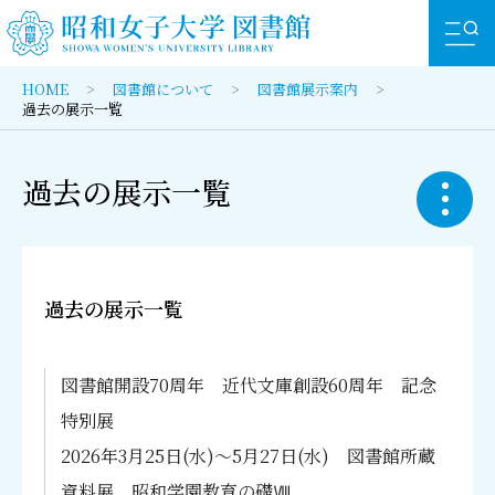
HOME
図書館について
図書館展示案内
過去の展示一覧
過去の展示一覧
図書館について
リンク
アクセス
文字拡大
白黒逆転
大学サイト
蔵書検索（OPAC）
まとめて検索
図書館紹介
図書館概要
過去の展示一覧
図書館展示案内
UP SHOWA
コレクション紹介
昭和女子大学図書館の所蔵を検索します
デジタルアーカイブご利用案内
図書館展示一覧
図書館開設70周年 近代文庫創設60周年 記念
ICTサービス
過去の展示一覧
高機能検索
雑誌検索
特別展
図書館特別展プロローグ
図書館70年の歩みⅠ ～特殊コレクションヒス
2026年3月25日(水)～5月27日(水) 図書館所蔵
図書館方針・規程類
トリー
資料展 昭和学園教育の礎Ⅷ