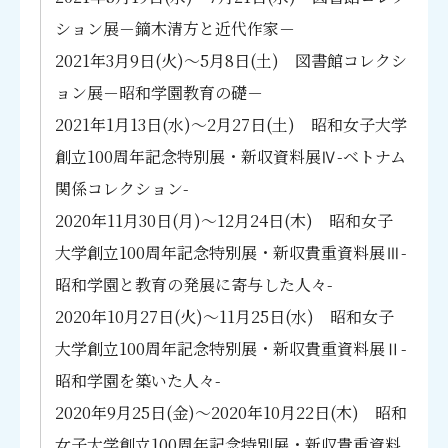
言語・文学
レクション展 —食と文学―
電子資料の利用について
ション展－鏑木清方と近代作家－
著作権、引用・参考文献の書き方
2022年12月1日(木)～2023年2月1日(水) 国会
図書館紹介
議事堂コレクション展 —絵画資料を中心に―
文献複写依頼方法
複写代行・配送貸出サービス
2021年3月9日(火)～5月8日(土) 図書館コレクシ
2023年3月8日(水)～4月5日(水) 図書館コレク
本学契約データベース紹介
図書館概要
ョン展－昭和学園教育の礎－
図書館展示案内
ション展－昭和学園教育の礎－
コレクション紹介
2023年5月1日(月)～6月23日(金) 図書館特別
2021年1月13日(水)～2月27日(土) 昭和女子大学
図書館展示一覧
展 与謝野晶子の世界
デジタルアーカイブご利用案内
図書館方針・規程類
創立100周年記念特別展・新収資料展Ⅳ-ベトナム
2023年11月29日(水)～2024年2月7日(水）図書
過去の展示一覧
館コレクション展 尾崎紅葉と泉鏡花
関係コレクション-
刊行物
2024年3月27日(水)～5月15日(水) 図書館コレ
2020年11月30日(月)～12月24日(木) 昭和女子
クション展－昭和学園教育の礎－
大学創立100周年記念特別展・新収貴重資料展Ⅲ-
図書館開設70周年 近代文庫創設60周年 記念
ニュース・イベント
特別展
昭和学園と教育の発展に寄与した人々-
2024年10月9日(水)～11月10日(日)人見圓吉没
2020年10月27日(火)～11月25日(水) 昭和女子
後50年展
ニュース
2025年3月26日(水)～5月14日(水)図書館コレク
大学創立100周年記念特別展・新収貴重資料展Ⅱ-
ション展 昭和学園教育の礎Ⅶ
昭和学園を築いた人々-
2025年10月8日(水)～11月26日(水) 図書館コ
イベント
レクション展 装いの明治スタイル ―錦絵にみ
2020年9月25日(金)～2020年10月22日(木) 昭和
る女性の服飾―
女子大学創立100周年記念特別展・新収貴重資料