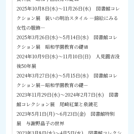
図書館特別展「コレクション紹介 1950’s～19
Menu
刊行物
60’s」
2025年10月8日(水)～11月26日(水) 図書館コレ
図書館特別展「図書館70年の歩みⅡ ～明治15
クション展 装いの明治スタイル ―錦絵にみる
0年記念特殊コレクション展～」
女性の服飾―
図書館特別展「コレクション紹介 1970’s～19
利用案内
80’s」
2025年3月26日(水)～5月14日(水) 図書館コレ
図書館特別展「コレクション紹介 1990’s～20
クション展 昭和学園教育の礎Ⅶ
00’s」
利用案内
図書館コレクション展－昭和学園教育の礎－
2024年10月9日(水)～11月10日(日) 人見圓吉没
天皇陛下御即位記念展①
開館カレンダー
後50年展
天皇陛下御即位記念展②
本学学生・大学院生・教職員・研究員の方
正富汪洋文庫設立50年・内藤濯文庫設立20
フロアガイド
2024年3月27日(水)～5月15日(水) 図書館コレ
年・戸田基文庫創設記念展
利用案内
図書館利用マナー
クション展－昭和学園教育の礎－
学外の方
クリスマス・正月コレクション展
マイライブラリについて
図書館Q&A
2020年3月3日(火)～2020年5月30日(土)会期延
2023年11月29日(水)～2024年2月7日(水) 図書
卒業生・退職教職員の方
TUJ・世田谷6大学のご利用
長 図書館コレクション展－昭和学園教育の礎
資料・情報検索
館コレクション展 尾崎紅葉と泉鏡花
－
附属生・保護者の方
他大学の図書館のご利用
昭和女子大学創立100周年記念特別展・新収貴
2023年5月1日(月)～6月23日(金) 図書館特別
TUJ・世田谷6大学コンソーシアムの方
重資料展Ⅰ-歌人馬場あき子氏の文化功労者顕彰
資料・情報検索
展 与謝野晶子の世界
他大学・一般の方
を祝して-
2023年3月8日(水)～4月5日(水) 図書館コレクシ
昭和女子大学創立100周年記念特別展・新収貴